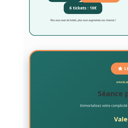
6 tickets : 10€
Plus vous avez de tickets, plus vous augmentez vos chances !
L
OPHÉLI
Séance 
Immortalisez votre complicité
Vale