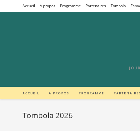
Accueil
A propos
Programme
Partenaires
Tombola
Espa
JOUR
ACCUEIL
A PROPOS
PROGRAMME
PARTENAIRE
Tombola 2026