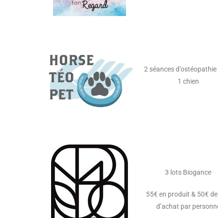
2 séances d’ostéopathie
1 chien
3 lots Biogance
55€ en produit & 50€ d
d’achat par personn