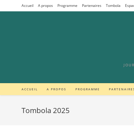
Accueil
A propos
Programme
Partenaires
Tombola
Espa
JOUR
ACCUEIL
A PROPOS
PROGRAMME
PARTENAIRE
Tombola 2025